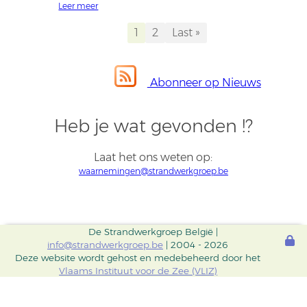
Leer meer
Page
1
Page
2
Laatste
Last »
Paginering
pagina
Abonneer op Nieuws
Heb je wat gevonden !?
Laat het ons weten op:
waarnemingen@strandwerkgroep.be
De Strandwerkgroep België |
info@strandwerkgroep.be
| 2004 - 2026
Deze website wordt gehost en medebeheerd door het
Vlaams Instituut voor de Zee (VLIZ)