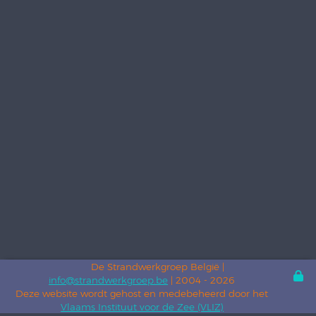
De Strandwerkgroep België |
info@strandwerkgroep.be
| 2004 - 2026
Deze website wordt gehost en medebeheerd door het
Vlaams Instituut voor de Zee (VLIZ)