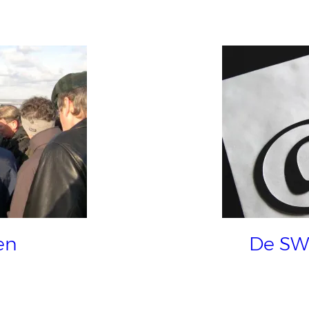
en
De SW