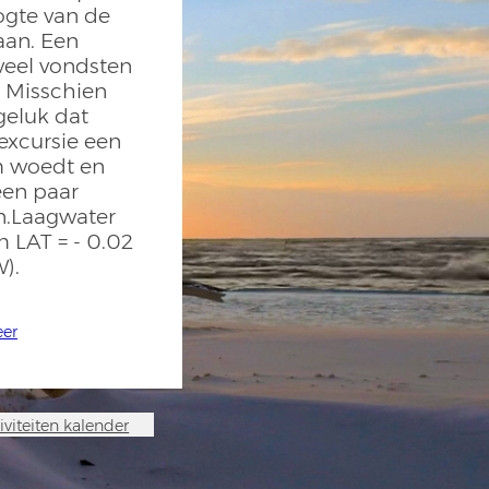
ogte van de
aan. Een
 veel vondsten
. Misschien
eluk dat
excursie een
m woedt en
een paar
n.Laagwater
m LAT = - 0.02
).
eer
iviteiten kalender