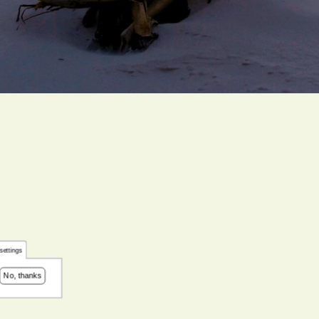
settings
No, thanks