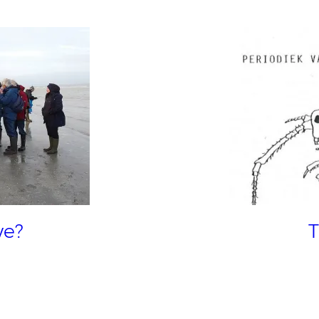
we?
T