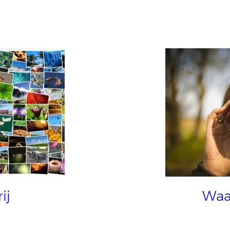
ij
Waa