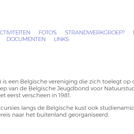
CTIVITEITEN
FOTO'S
STRANDWERKGROEP?
DOCUMENTEN
LINKS
s een Belgische vereniging die zich toelegt op 
oep van de Belgische Jeugdbond voor Natuurstud
het eerst verscheen in 1981.
xcursies langs de Belgische kust ook studienami
eis naar het buitenland georganiseerd.