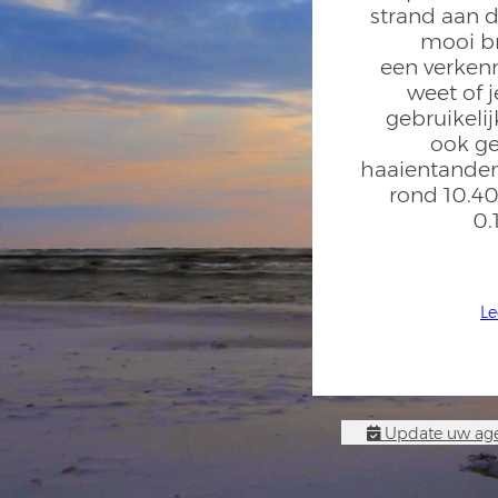
strand aan d
mooi br
een verken
weet of j
gebruikeli
ook ge
haaientanden
rond 10.40
0.
Le
Update uw age