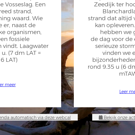
e Vosseslag. Een
Zeedijk ter ho
eed strand,
Blanchardl
ning waard. Wie
strand dat altijd
e er, naast de
kan opleveren
jke organismen,
hebben we g
en fossiele
de dag voor de 
 vindt. Laagwater
serieuze stor
 u. (7 dm LAT =
vinden we 
16 LAT)
bijzonderhede
rond 9.35 u (6 d
mTAW
er meer
Leer m
nda automatisch via deze webcal
Bekijk onze act