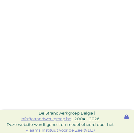
De Strandwerkgroep België |
info@strandwerkgroep.be
| 2004 - 2026
Deze website wordt gehost en medebeheerd door het
Vlaams Instituut voor de Zee (VLIZ)