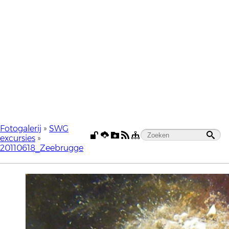
Fotogalerij
»
SWG
excursies
»
20110618_Zeebrugge