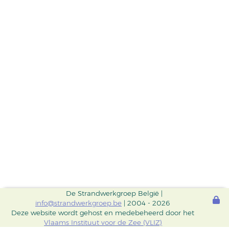
De Strandwerkgroep België |
info@strandwerkgroep.be
| 2004 - 2026
Deze website wordt gehost en medebeheerd door het
Vlaams Instituut voor de Zee (VLIZ)