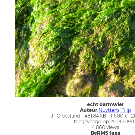
echt darmwier
Auteur
Nuyttens, Filip
JPG bestand
- 481.84 kB
- 1 600 x 1 
toegevoegd op 2006-09-1
4 860 views
BeRMS taxa