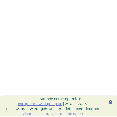
De Strandwerkgroep België |
info@strandwerkgroep.be
| 2004 - 2026
Deze website wordt gehost en medebeheerd door het
Vlaams Instituut voor de Zee (VLIZ)