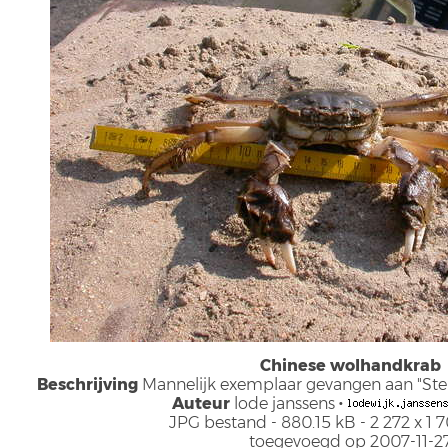
Chinese wolhandkrab
Beschrijving
Mannelijk exemplaar gevangen aan "Ster
Auteur
lode janssens
·
JPG bestand
- 880.15 kB
- 2 272 x 1 
toegevoegd op 2007-11-2