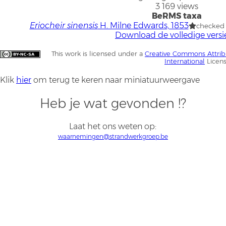
3 169 views
BeRMS taxa
Eriocheir sinensis
H. Milne Edwards, 1853
checked
Download de volledige versi
This work is licensed under a
Creative Commons Attrib
International
Licen
Klik
hier
om terug te keren naar miniatuurweergave
Heb je wat gevonden !?
Laat het ons weten op:
waarnemingen@strandwerkgroep.be