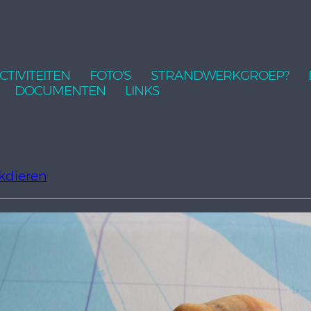
CTIVITEITEN
FOTO'S
STRANDWERKGROEP?
DOCUMENTEN
LINKS
kdieren