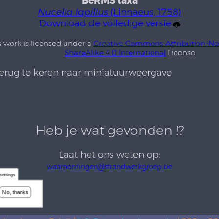
BeRMS taxa
Nucella lapillus
(Linnaeus, 1758)
Download de volledige versie
s work is licensed under a
Creative Commons Attribution-N
ShareAlike 4.0 International
License
rug te keren naar miniatuurweergave
Heb je wat gevonden !?
Laat het ons weten op:
waarnemingen@strandwerkgroep.be
settings
No, thanks