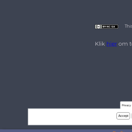
Thi
Klik
hier
om te
Privacy 
Accept