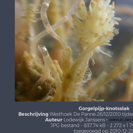
Gorgelpijp-knotsslak
Beschrijving
Westhoek De Panne 26/12/2010 tijde
Auteur
Lodewijk Janssens
·
JPG bestand
- 837.74 kB
- 2 272 x 1 
toegevoegd op 2010-12-2