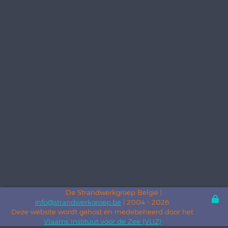
De Strandwerkgroep België |
info@strandwerkgroep.be
| 2004 - 2026
Deze website wordt gehost en medebeheerd door het
Vlaams Instituut voor de Zee (VLIZ)