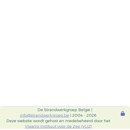
De Strandwerkgroep België |
info@strandwerkgroep.be
| 2004 - 2026
Deze website wordt gehost en medebeheerd door het
Vlaams Instituut voor de Zee (VLIZ)