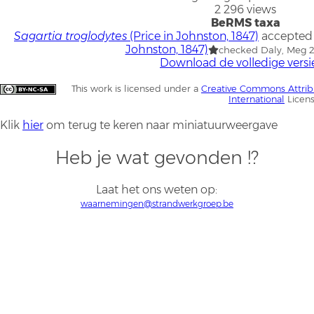
2 296 views
BeRMS taxa
Sagartia troglodytes
(Price in Johnston, 1847)
accepted
Johnston, 1847)
checked Daly, Meg 
Download de volledige versi
This work is licensed under a
Creative Commons Attrib
International
Licen
Klik
hier
om terug te keren naar miniatuurweergave
Heb je wat gevonden !?
Laat het ons weten op:
waarnemingen@strandwerkgroep.be