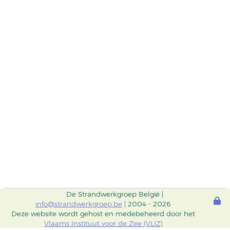
De Strandwerkgroep België |
info@strandwerkgroep.be
| 2004 - 2026
Deze website wordt gehost en medebeheerd door het
Vlaams Instituut voor de Zee (VLIZ)