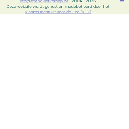
info@strandwerkgroep.be
| 2004 - 2026
Deze website wordt gehost en medebeheerd door het
Vlaams Instituut voor de Zee (VLIZ)