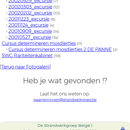
›
20020929_excursie
(7)
›
20020303_excursie
(12)
›
20020202_excursie
(10)
›
20011223_excursie
(6)
›
20011124_excursie
(4)
›
20010909_excursie
(14)
›
20010527_excursie
(14)
Cursus determineren mosdiertjes
(11)
›
Cursus determineren mosdiertjes 2 DE PANNE
(2)
SWG Rariteitenkabinet
(39)
[
Terug naar Fotogalerij
]
Heb je wat gevonden !?
Laat het ons weten op:
waarnemingen@strandwerkgroep.be
De Strandwerkgroep België |