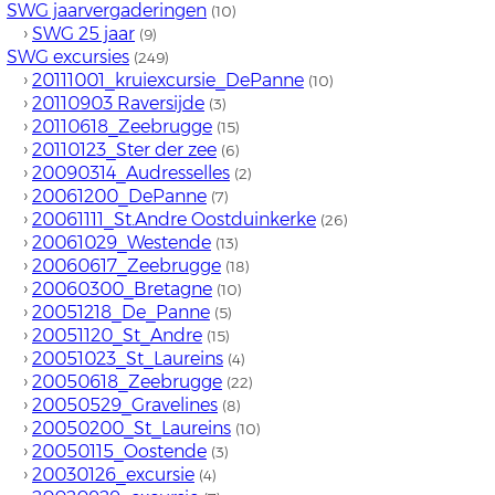
SWG jaarvergaderingen
(10)
›
SWG 25 jaar
(9)
SWG excursies
(249)
›
20111001_kruiexcursie_DePanne
(10)
›
20110903 Raversijde
(3)
›
20110618_Zeebrugge
(15)
›
20110123_Ster der zee
(6)
›
20090314_Audresselles
(2)
›
20061200_DePanne
(7)
›
20061111_St.Andre Oostduinkerke
(26)
›
20061029_Westende
(13)
›
20060617_Zeebrugge
(18)
›
20060300_Bretagne
(10)
›
20051218_De_Panne
(5)
›
20051120_St_Andre
(15)
›
20051023_St_Laureins
(4)
›
20050618_Zeebrugge
(22)
›
20050529_Gravelines
(8)
›
20050200_St_Laureins
(10)
›
20050115_Oostende
(3)
›
20030126_excursie
(4)