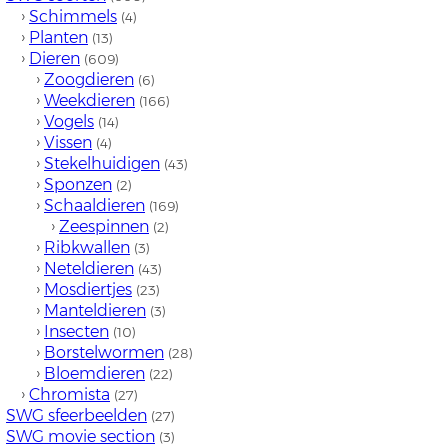
›
Schimmels
(4)
›
Planten
(13)
›
Dieren
(609)
›
Zoogdieren
(6)
›
Weekdieren
(166)
›
Vogels
(14)
›
Vissen
(4)
›
Stekelhuidigen
(43)
›
Sponzen
(2)
›
Schaaldieren
(169)
›
Zeespinnen
(2)
›
Ribkwallen
(3)
›
Neteldieren
(43)
›
Mosdiertjes
(23)
›
Manteldieren
(3)
›
Insecten
(10)
›
Borstelwormen
(28)
›
Bloemdieren
(22)
›
Chromista
(27)
SWG sfeerbeelden
(27)
SWG movie section
(3)