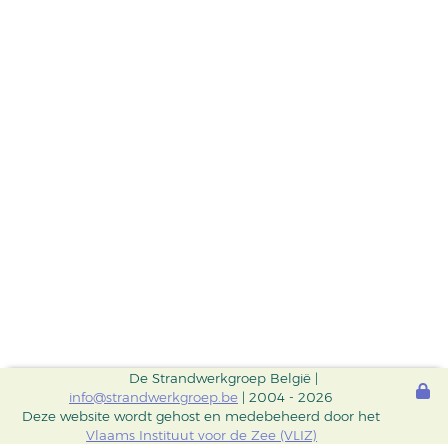
De Strandwerkgroep België |
info@strandwerkgroep.be
| 2004 - 2026
Deze website wordt gehost en medebeheerd door het
Vlaams Instituut voor de Zee (VLIZ)