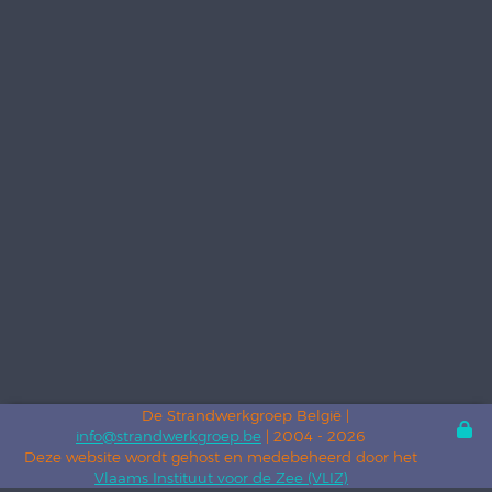
De Strandwerkgroep België |
info@strandwerkgroep.be
| 2004 - 2026
Deze website wordt gehost en medebeheerd door het
Vlaams Instituut voor de Zee (VLIZ)