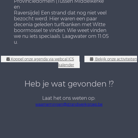
Provinciedomein (Tussen Middelkerke
en
Raversijde) Een strand dat nog niet veel
bezocht werd. Hier waren een paar
decenia geleden turfbanken met Witte
boormossel te vinden. Wie weet vinden
we nu iets speciaals. Laagwater om 11:05
u.
Koppel onze agenda via webcal ICS
Bekijk onze activiteiten
kalender
Heb je wat gevonden !?
Laat het ons weten op:
waarnemingen@strandwerkgroep.be