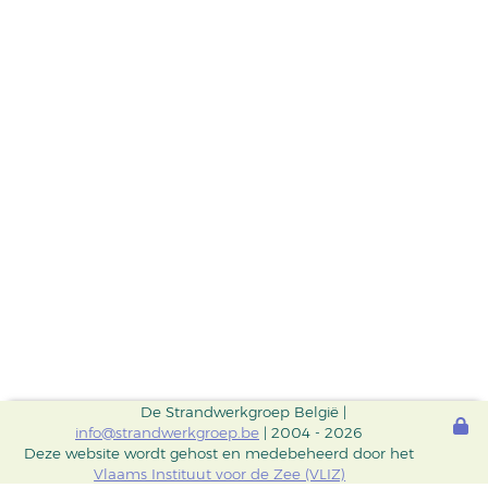
De Strandwerkgroep België |
info@strandwerkgroep.be
| 2004 - 2026
Deze website wordt gehost en medebeheerd door het
Vlaams Instituut voor de Zee (VLIZ)