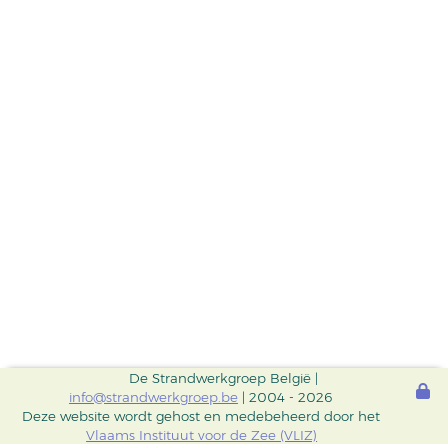
De Strandwerkgroep België |
info@strandwerkgroep.be
| 2004 - 2026
Deze website wordt gehost en medebeheerd door het
Vlaams Instituut voor de Zee (VLIZ)