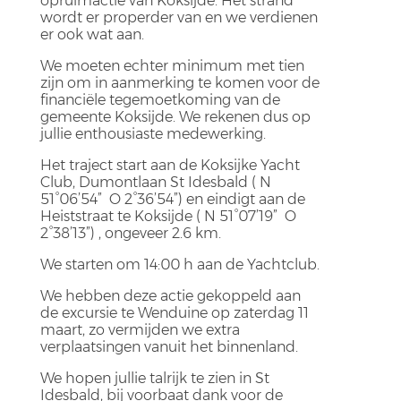
opruimactie van Koksijde. Het strand
wordt er properder van en we verdienen
er ook wat aan.
We moeten echter minimum met tien
zijn om in aanmerking te komen voor de
financiële tegemoetkoming van de
gemeente Koksijde. We rekenen dus op
jullie enthousiaste medewerking.
Het traject start aan de Koksijke Yacht
Club, Dumontlaan St Idesbald ( N
51°06’54” O 2°36’54”) en eindigt aan de
Heiststraat te Koksijde ( N 51°07’19” O
2°38’13”) , ongeveer 2.6 km.
We starten om 14:00 h aan de Yachtclub.
We hebben deze actie gekoppeld aan
de excursie te Wenduine op zaterdag 11
maart, zo vermijden we extra
verplaatsingen vanuit het binnenland.
We hopen jullie talrijk te zien in St
Idesbald, bij voorbaat dank voor de