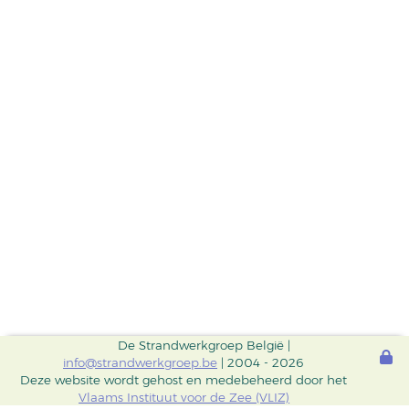
De Strandwerkgroep België |
info@strandwerkgroep.be
| 2004 - 2026
Deze website wordt gehost en medebeheerd door het
Vlaams Instituut voor de Zee (VLIZ)