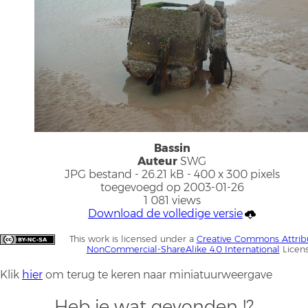
Bassin
Auteur
SWG
JPG bestand
- 26.21 kB
- 400 x 300 pixels
toegevoegd op 2003-01-26
1 081 views
Download de volledige versie
This work is licensed under a
Creative Commons Attrib
NonCommercial-ShareAlike 4.0 International
Licen
Klik
hier
om terug te keren naar miniatuurweergave
Heb je wat gevonden !?