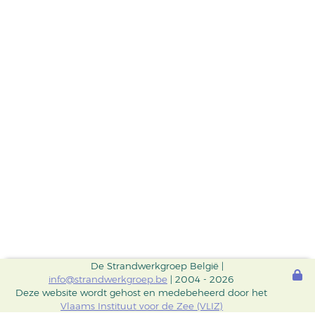
De Strandwerkgroep België |
info@strandwerkgroep.be
| 2004 - 2026
Deze website wordt gehost en medebeheerd door het
Vlaams Instituut voor de Zee (VLIZ)