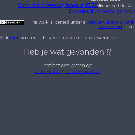
Carcinus maenas
(Linnaeus, 1758)
checked de Maza
Download de volledige versi
This work is licensed under a
Creative Commons Attrib
International
Licen
Klik
hier
om terug te keren naar miniatuurweergave
Heb je wat gevonden !?
Laat het ons weten op:
waarnemingen@strandwerkgroep.be