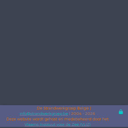
De Strandwerkgroep België |
info@strandwerkgroep.be
| 2004 - 2026
Deze website wordt gehost en medebeheerd door het
Vlaams Instituut voor de Zee (VLIZ)