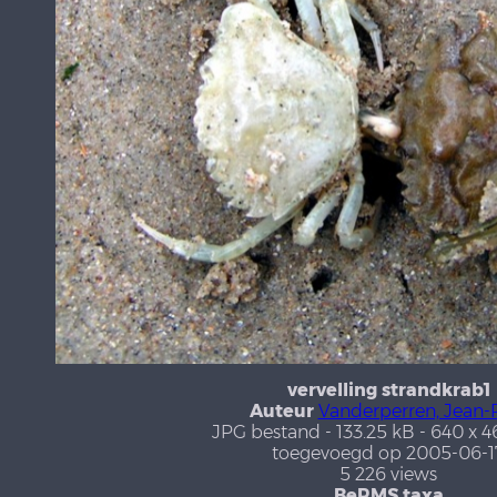
vervelling strandkrab1
Auteur
Vanderperren, Jean-
JPG bestand
- 133.25 kB
- 640 x 4
toegevoegd op 2005-06-1
5 226 views
BeRMS taxa