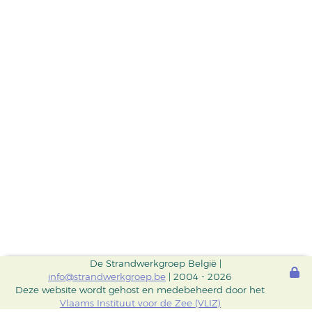
De Strandwerkgroep België |
info@strandwerkgroep.be
| 2004 - 2026
Deze website wordt gehost en medebeheerd door het
Vlaams Instituut voor de Zee (VLIZ)