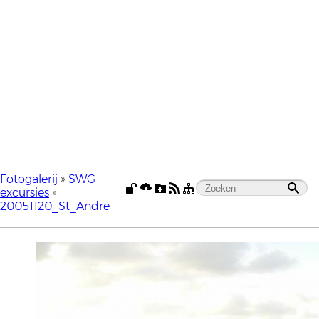
Fotogalerij
»
SWG
excursies
»
20051120_St_Andre