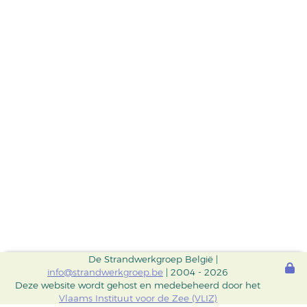
De Strandwerkgroep België |
info@strandwerkgroep.be
| 2004 - 2026
Deze website wordt gehost en medebeheerd door het
Vlaams Instituut voor de Zee (VLIZ)