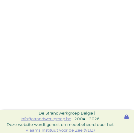
De Strandwerkgroep België |
info@strandwerkgroep.be
| 2004 - 2026
Deze website wordt gehost en medebeheerd door het
Vlaams Instituut voor de Zee (VLIZ)