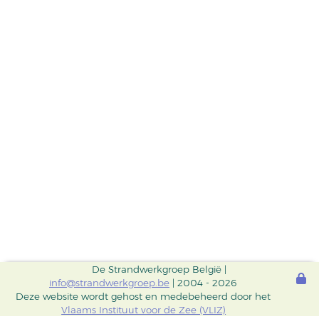
De Strandwerkgroep België |
info@strandwerkgroep.be
| 2004 - 2026
Deze website wordt gehost en medebeheerd door het
Vlaams Instituut voor de Zee (VLIZ)