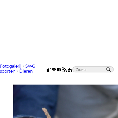
Fotogalerij
»
SWG
soorten
»
Dieren