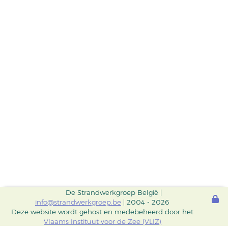
De Strandwerkgroep België |
info@strandwerkgroep.be
| 2004 - 2026
Deze website wordt gehost en medebeheerd door het
Vlaams Instituut voor de Zee (VLIZ)