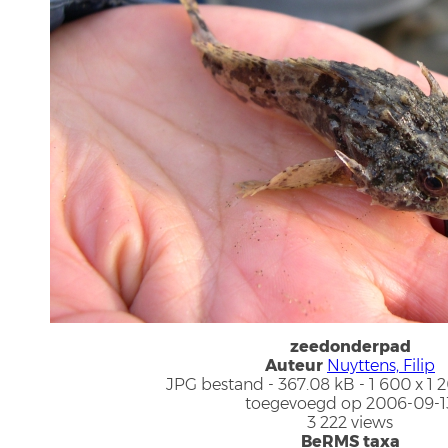
zeedonderpad
Auteur
Nuyttens, Filip
JPG bestand
- 367.08 kB
- 1 600 x 1 
toegevoegd op 2006-09-1
3 222 views
BeRMS taxa