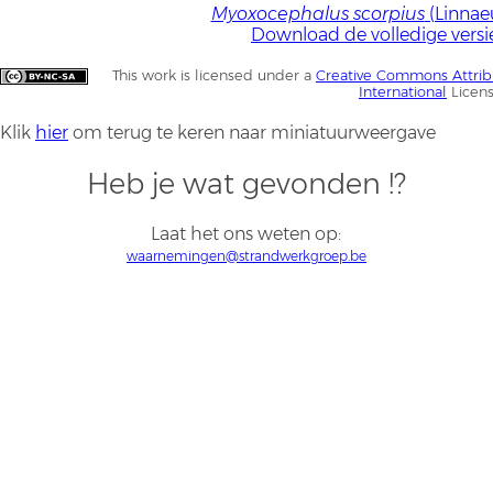
Myoxocephalus scorpius
(Linnaeu
Download de volledige versi
This work is licensed under a
Creative Commons Attrib
International
Licen
Klik
hier
om terug te keren naar miniatuurweergave
Heb je wat gevonden !?
Laat het ons weten op:
waarnemingen@strandwerkgroep.be