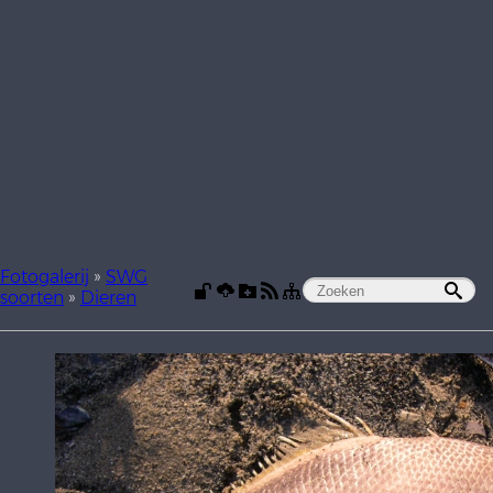
Fotogalerij
»
SWG
soorten
»
Dieren