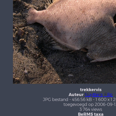
trekkervis
Auteur
Nuyttens, Filip
JPG bestand
- 456.56 kB
- 1 600 x 1 
toegevoegd op 2006-09-1
3 764 views
BeRMS taxa