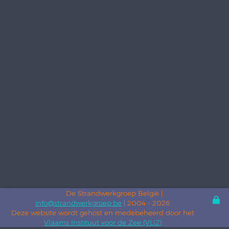
De Strandwerkgroep België |
info@strandwerkgroep.be
| 2004 - 2026
Deze website wordt gehost en medebeheerd door het
Vlaams Instituut voor de Zee (VLIZ)