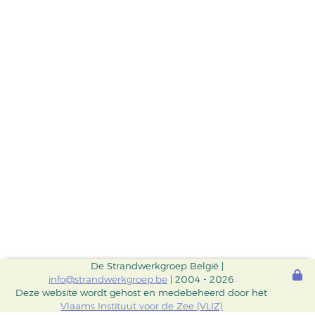
De Strandwerkgroep België |
info@strandwerkgroep.be
| 2004 - 2026
Deze website wordt gehost en medebeheerd door het
Vlaams Instituut voor de Zee (VLIZ)