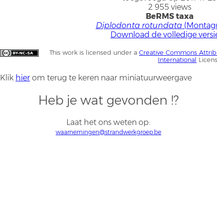
2 955 views
BeRMS taxa
Diplodonta rotundata
(Montagu
Download de volledige versi
This work is licensed under a
Creative Commons Attrib
International
Licen
Klik
hier
om terug te keren naar miniatuurweergave
Heb je wat gevonden !?
Laat het ons weten op:
waarnemingen@strandwerkgroep.be