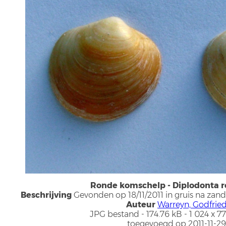
Ronde komschelp - Diplodonta 
Beschrijving
Gevonden op 18/11/2011 in gruis na zan
Auteur
Warreyn, Godfrie
JPG bestand
- 174.76 kB
- 1 024 x 77
toegevoegd op 2011-11-29