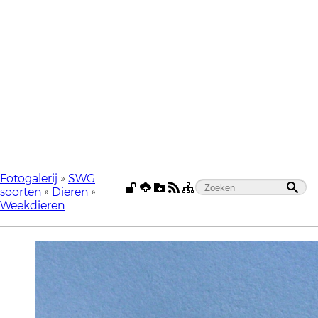
Fotogalerij
»
SWG
soorten
»
Dieren
»
Weekdieren