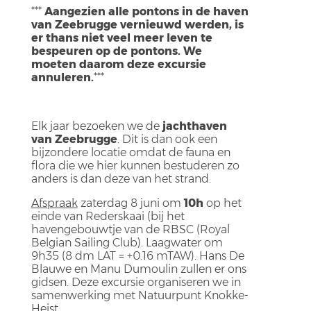
***
Aangezien alle pontons in de haven
van Zeebrugge vernieuwd werden, is
er thans niet veel meer leven te
bespeuren op de pontons. We
moeten daarom deze excursie
annuleren.
***
Elk jaar bezoeken we de
jachthaven
van Zeebrugge
. Dit is dan ook een
bijzondere locatie omdat de fauna en
flora die we hier kunnen bestuderen zo
anders is dan deze van het strand.
Afspraak
zaterdag 8 juni om
10h
op het
einde van Rederskaai (bij het
havengebouwtje van de RBSC (Royal
Belgian Sailing Club). Laagwater om
9h35 (8 dm LAT = +0.16 mTAW). Hans De
Blauwe en Manu Dumoulin zullen er ons
gidsen. Deze excursie organiseren we in
samenwerking met Natuurpunt Knokke-
Heist.