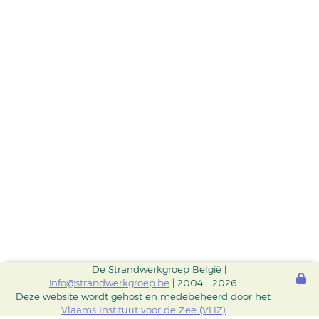
De Strandwerkgroep België |
info@strandwerkgroep.be
| 2004 - 2026
Deze website wordt gehost en medebeheerd door het
Vlaams Instituut voor de Zee (VLIZ)