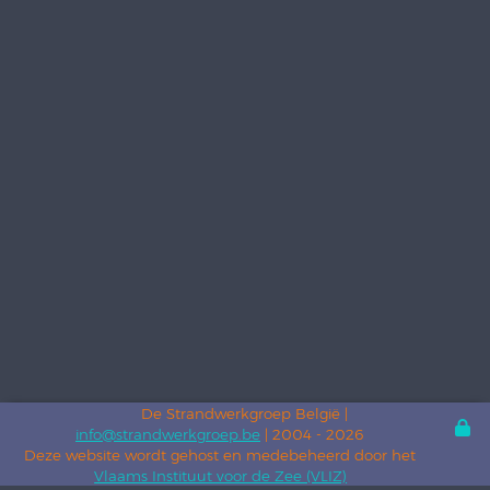
De Strandwerkgroep België |
info@strandwerkgroep.be
| 2004 - 2026
Deze website wordt gehost en medebeheerd door het
Vlaams Instituut voor de Zee (VLIZ)