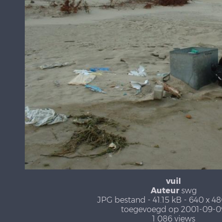
vuil
Auteur
swg
JPG bestand
- 41.15 kB
- 640 x 48
toegevoegd op 2001-09-0
1 086 views